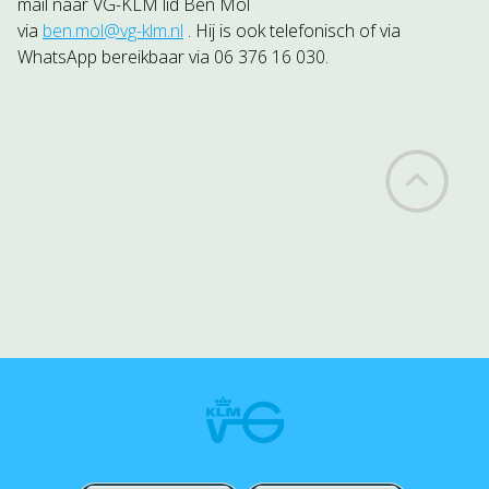
mail naar VG-KLM lid Ben Mol
via
ben.mol@vg-klm.nl
. Hij is ook telefonisch of via
WhatsApp bereikbaar via 06 376 16 030.